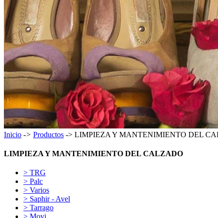
Inicio
->
Productos
-> LIMPIEZA Y MANTENIMIENTO DEL C
LIMPIEZA Y MANTENIMIENTO DEL CALZADO
> TRG
> Palc
> Varios
> Saphir - Avel
> Tarrago
> Movi